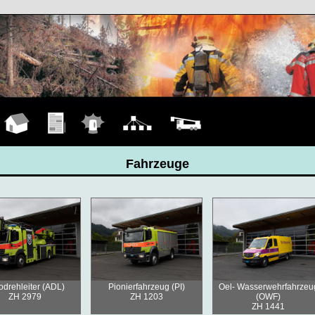
Hauptseite
Übungen
Einsätze
Organigramm
Fahrzeuge
Fahrzeuge
odrehleiter (ADL)
Pionierfahrzeug (PI)
Oel- Wasserwehrfahrzeu
ZH 2979
ZH 1203
(OWF)
ZH 1441