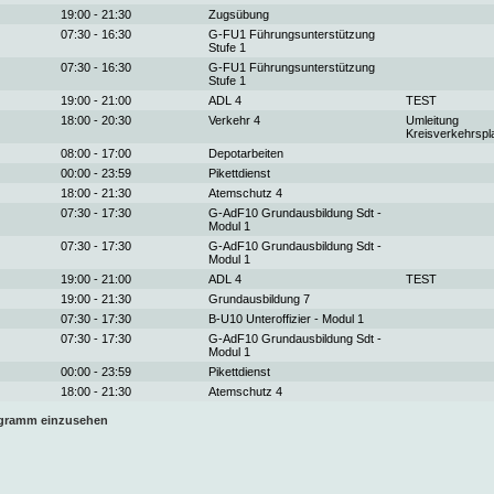
19:00 - 21:30
Zugsübung
07:30 - 16:30
G-FU1 Führungsunterstützung
Stufe 1
07:30 - 16:30
G-FU1 Führungsunterstützung
Stufe 1
19:00 - 21:00
ADL 4
TEST
18:00 - 20:30
Verkehr 4
Umleitung
Kreisverkehrspl
08:00 - 17:00
Depotarbeiten
00:00 - 23:59
Pikettdienst
18:00 - 21:30
Atemschutz 4
07:30 - 17:30
G-AdF10 Grundausbildung Sdt -
Modul 1
07:30 - 17:30
G-AdF10 Grundausbildung Sdt -
Modul 1
19:00 - 21:00
ADL 4
TEST
19:00 - 21:30
Grundausbildung 7
07:30 - 17:30
B-U10 Unteroffizier - Modul 1
07:30 - 17:30
G-AdF10 Grundausbildung Sdt -
Modul 1
00:00 - 23:59
Pikettdienst
18:00 - 21:30
Atemschutz 4
ogramm einzusehen