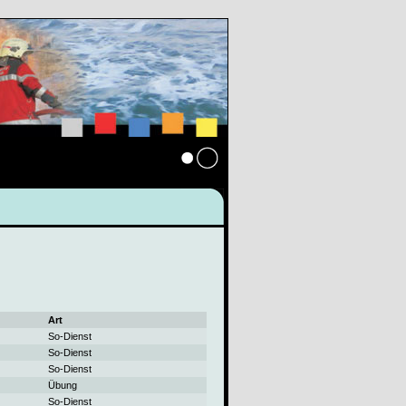
Anmelden
Art
So-Dienst
So-Dienst
So-Dienst
Übung
So-Dienst