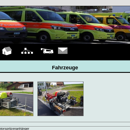
Hauptseite
Organigramm
Fahrzeuge
Kontakt
Fahrzeuge
torspritzenanhänger