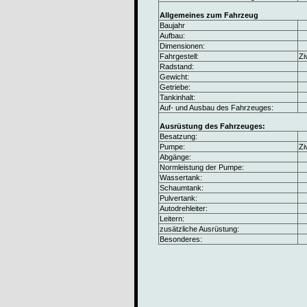
Allgemeines zum Fahrzeug
Baujahr
Aufbau:
Dimensionen:
Fahrgestell:
Zi
Radstand:
Gewicht:
Getriebe:
Tankinhalt:
Auf- und Ausbau des Fahrzeuges:
Ausrüstung des Fahrzeuges:
Besatzung:
Pumpe:
Zi
Abgänge:
Normleistung der Pumpe:
Wassertank:
Schaumtank:
Pulvertank:
Autodrehleiter:
Leitern:
zusätzliche Ausrüstung:
Besonderes: