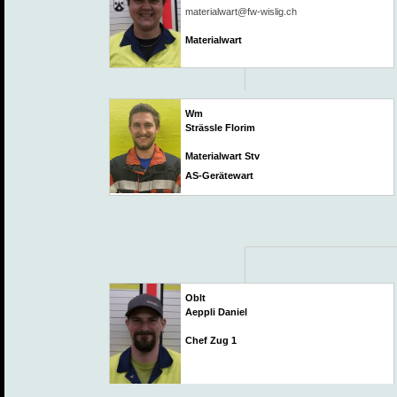
materialwart@fw-wislig.ch
Materialwart
Wm
Strässle Florim
Materialwart Stv
AS-Gerätewart
Oblt
Aeppli Daniel
Chef Zug 1