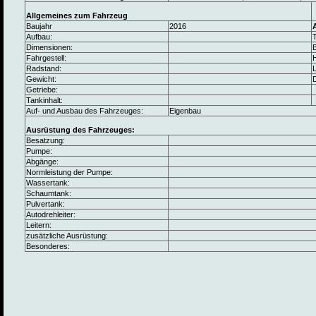
Allgemeines zum Fahrzeug
Baujahr
2016
Aufbau:
Dimensionen:
B
Fahrgestell:
Radstand:
L
Gewicht:
Getriebe:
Tankinhalt:
Auf- und Ausbau des Fahrzeuges:
Eigenbau
Ausrüstung des Fahrzeuges:
Besatzung:
Pumpe:
Abgänge:
Normleistung der Pumpe:
Wassertank:
Schaumtank:
Pulvertank:
Autodrehleiter:
Leitern:
zusätzliche Ausrüstung:
Besonderes: