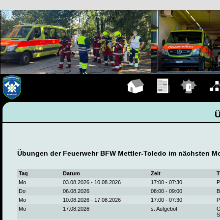
Hauptseite
Übungen
Einsätze
Organ
Übungen der Feuerwehr BFW Mettler-Toledo im nächsten M
Tag
Datum
Zeit
T
Mo
03.08.2026 - 10.08.2026
17:00 - 07:30
P
Do
06.08.2026
08:00 - 09:00
B
Mo
10.08.2026 - 17.08.2026
17:00 - 07:30
P
Mo
17.08.2026
s. Aufgebot
G
S