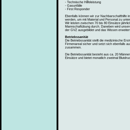
- Technische Hilfeleistung
- Gasunfälle
- First Responder
Ebenfalls können wir zur Nachbarschafthilfe 
werden, um mit Material und Personal zu unte
Wir leisten zwischen 70 bis 80 Einsätze jährli
Mannschaftübung durch. Daneben wird unsere
der GVZ ausgebildet und das Wissen erweitert
Betriebssanität
Die Betriebssanität stellt die medizinische E
Firmenareal sicher und setzt sich ebenfall
zusammen.
Die Betriebssanität besteht aus ca. 20 Männer 
Einsätze und bietet monatlich zweimal Blutdr