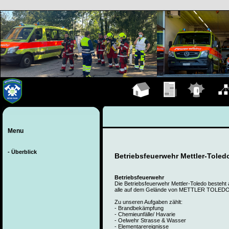
Hauptseite
Übungen
Einsätze
Organ
Menu
- Überblick
Betriebsfeuerwehr Mettler-Toled
Betriebsfeuerwehr
Die Betriebsfeuerwehr Mettler-Toledo besteh
alle auf dem Gelände von METTLER TOLEDO i
Zu unseren Aufgaben zählt:
- Brandbekämpfung
- Chemieunfälle/ Havarie
- Oelwehr Strasse & Wasser
- Elementarereignisse