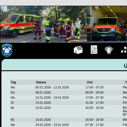
Hauptseite
Übungen
Einsätze
Organ
Tag
Datum
Zeit
T
Mo
05.01.2026 - 12.01.2026
17:00 - 07:30
Pik
Do
08.01.2026
08:00 - 09:00
Me
Mo
12.01.2026 - 19.01.2026
17:00 - 07:30
Pik
Di
13.01.2026
15:30 - 17:00
PI
Mi
14.01.2026
16:00 - 18:30
BS
Ma
BF
Mi
14.01.2026
16:00 - 18:30
BM
Mo
19.01.2026 - 23.01.2026
07:30 - 17:00
FW