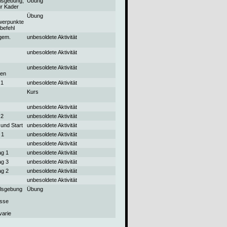
hlsgebung,
Übung
ür Kader
Übung
werpunkte
befehl
gem.
unbesoldete Aktivität
unbesoldete Aktivität
unbesoldete Aktivität
nen
 1
unbesoldete Aktivität
Kurs
unbesoldete Aktivität
 2
unbesoldete Aktivität
 und Start
unbesoldete Aktivität
 1
unbesoldete Aktivität
unbesoldete Aktivität
ag 1
unbesoldete Aktivität
ag 3
unbesoldete Aktivität
ag 2
unbesoldete Aktivität
unbesoldete Aktivität
hlsgebung
Übung
sse
varie