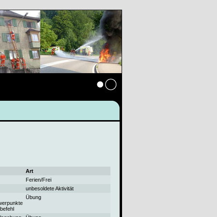
Anmelden
Art
Ferien/Frei
unbesoldete Aktivität
Übung
werpunkte
befehl