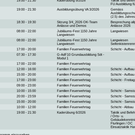
19:00 - 21:30
Kaderübung 5/2026
Taktik und Befe
FU Ausbildung f
19:00 - 21:30
Ausbildungsübung VA 3/2026
Gemäss
Ausbildungssch
(2.5) des Jahres
18:30 - 19:30
Sitzung 3/4_2026 OK-Team
Besprechung all
Anlässe und Demos
Anlässe 2026
08:00 - 22:00
Jubiläums-Fest 1150 Jahre
Langwiesen
Langwiesen
08:00 - 22:00
Jubiläums-Fest 1150 Jahre
Langwiesen
Langwiesen
Seifenkistenren
17:00 - 20:00
Familien Feuerwehrtag
Schicht - Aufbau
07:30 - 17:30
G-AdF10 Grundausbildung Sdt -
Modul 1
17:00 - 22:00
Familien Feuerwehrtag
12:00 - 16:00
Familien Feuerwehrtag
Schicht - Aufbau
15:00 - 20:00
Familien Feuerwehrtag
Schicht - Aufbau
17:00 - 23:00
Familien Feuerwehrtag
Schicht - Freitag
09:00 - 23:00
Familien Feuerwehrtag
10:00 - 15:00
Familien Feuerwehrtag
Schicht - Samst
20:00 - 23:59
Familien Feuerwehrtag
Schicht - Samst
15:00 - 20:00
Familien Feuerwehrtag
Schicht - Samst
10:00 - 12:00
Familien Feuerwehrtag
Schicht - Abbau
19:00 - 21:30
Kaderübung 6/2026
Taktik und Befe
/ Orts- u.
Gebäudekenntni
Flurlingen / OC
Einsatztaktik Ha
ogramm einzusehen