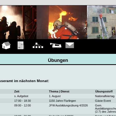
Hauptseite
Übungen
Organigramm
Fahrzeuge
Kontakt
Übungen
seramt im nächsten Monat:
Zeit
Thema | Dienst
Übungsstoff
s. Aufgebot
1. August
Nationalfeiertag
17:00 - 18:30
1150 Jahre Flurlingen
Gäste Event
09:00 - 12:00
JFW Ausbildungsübung 4/2026
Gem.
Ausbildungssch
(2.7) des Jahres