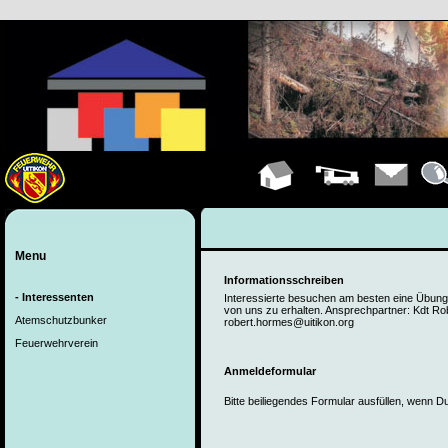
Hauptseite
Fahrzeuge
Kontakt
Deta
Menu
Informationsschreiben
- Interessenten
Interessierte besuchen am besten eine Übung,
von uns zu erhalten. Ansprechpartner: Kdt Ro
Atemschutzbunker
robert.hormes@uitikon.org
Feuerwehrverein
Anmeldeformular
Bitte beiliegendes Formular ausfüllen, wenn Du 