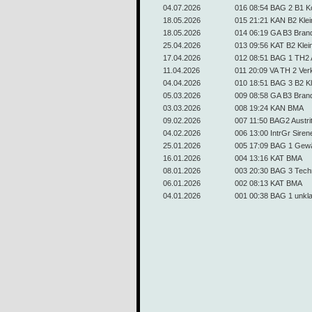
04.07.2026
016 08:54 BAG 2 B1 Ko
18.05.2026
015 21:21 KAN B2 Kle
18.05.2026
014 06:19 GA B3 Bra
25.04.2026
013 09:56 KAT B2 Klei
17.04.2026
012 08:51 BAG 1 TH2 Au
11.04.2026
011 20:09 VA TH 2 Ver
04.04.2026
010 18:51 BAG 3 B2 K
05.03.2026
009 08:58 GA B3 Bran
03.03.2026
008 19:24 KAN BMA
09.02.2026
007 11:50 BAG2 Austritt
04.02.2026
006 13:00 IntrGr Siren
25.01.2026
005 17:09 BAG 1 Gew
16.01.2026
004 13:16 KAT BMA
08.01.2026
003 20:30 BAG 3 Techn
06.01.2026
002 08:13 KAT BMA
04.01.2026
001 00:38 BAG 1 unkl