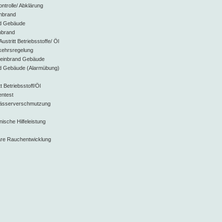
ntrolle/ Abklärung
inbrand
nd Gebäude
nbrand
stritt Betriebsstoffe/ Öl
kehrsregelung
leinbrand Gebäude
d Gebäude (Alarmübung)
 Betriebsstoff/Öl
entest
ässerverschmutzung
ische Hilfeleistung
are Rauchentwicklung