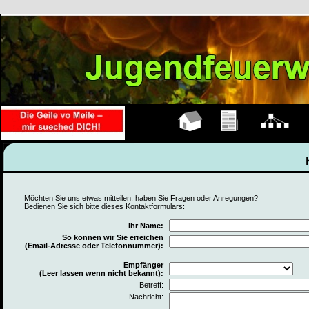
Hauptseite
Übungen
Organigramm
M
Möchten Sie uns etwas mitteilen, haben Sie Fragen oder Anregungen?
Bedienen Sie sich bitte dieses Kontaktformulars:
Ihr Name:
So können wir Sie erreichen
(Email-Adresse oder Telefonnummer):
Empfänger
(Leer lassen wenn nicht bekannt):
Betreff:
Nachricht: