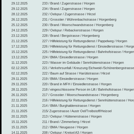
29.12.2025
233 / Brand / Zugerstrasse / Horgen
29.12.2025
234 / Brand / Zugerstrasse / Horgen
28.12.2025
232 / Oelspur / Zugerstrasse / Hirzel
26.12.2025
231 / Grosstier / Wührenbachstrasse / Horgenberg
25.12.2025
230 / Brand / Moorschwandstrasse / Horgenberg
24.12.2025
229 / Oelspur / Rebackerstrasse / Horgen
23.12.2025
228 / Brand / Bergstrasse / Horgenberg
21.12.2025
227 / Hilfeleistung für Rettungsdienst / Pappelweg / Horgen
17.12.2025
226 / Hilfeleistung für Rettungsdienst / Einsiedlerstrasse / Horg
15.12.2025
225 / Hilfeleistung für Rettungsdienst / Bahnhofstrasse / Horge
13.12.2025
224 / BMA / Einsiedlerstrasse / Horgen
11.12.2025
223 / Wasser im Gebäude / Sennhüttenstrasse / Horgen
02.12.2025
221 / Verkehrsunfall / Kreuzung Eichweid-/Schönenbergstrasse
02.12.2025
222 / Baum auf Strasse / Harütistrasse / Hirzel
29.11.2025
219 / BMA / Einsiedlerstrasse / Horgen
29.11.2025
220 / Brand in MFH / Einsiedlerstrasse / Horgen
28.11.2025
218 / eingeschlossene Person im Lift / Bahnhofstrasse / Horge
26.11.2025
217 / Grosstier / Moorschwandstrasse / Horgenberg
22.11.2025
216 / Hilfeleistung für Rettungsdienst / Sennhüttenstrasse / Ho
21.11.2025
214 / BMA / Burghaldenstrasse / Horgen
21.11.2025
215/ Zugerstrasse / Austr Oel/Treibstoff/Heizoel
20.11.2025
213 / Oelspur / Hüttenerstrasse / Horgen
15.11.2025
211 / Brand / Zimmerberg / Hirzel
15.11.2025
212 / BMA / Neugasse / Horgen
14.11.2025
208 / Oelspur / Kreisel A3 / Horgen