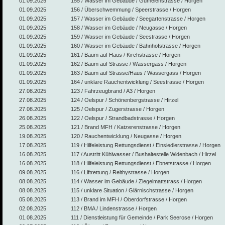
01.09.2025
155 / Wasser im Gebäude / Gumelenstrasse / Horgen
01.09.2025
156 / Überschwemmung / Speerstrasse / Horgen
01.09.2025
157 / Wasser im Gebäude / Seegartenstrasse / Horgen
01.09.2025
158 / Wasser im Gebäude / Neugasse / Horgen
01.09.2025
159 / Wasser im Gebäude / Seestrasse / Horgen
01.09.2025
160 / Wasser im Gebäude / Bahnhofstrasse / Horgen
01.09.2025
161 / Baum auf Haus / Kirchstrasse / Horgen
01.09.2025
162 / Baum auf Strasse / Wassergass / Horgen
01.09.2025
163 / Baum auf Strasse/Haus / Wassergass / Horgen
01.09.2025
164 / unklare Rauchentwicklung / Seestrasse / Horgen
27.08.2025
123 / Fahrzeugbrand / A3 / Horgen
27.08.2025
124 / Oelspur / Schönenbergstrasse / Hirzel
27.08.2025
125 / Oelspur / Zugerstrasse / Horgen
26.08.2025
122 / Oelspur / Strandbadstrasse / Horgen
25.08.2025
121 / Brand MFH / Katzerenstrasse / Horgen
19.08.2025
120 / Rauchentwicklung / Neugasse / Horgen
17.08.2025
119 / Hilfeleistung Rettungsdienst / Einsiedlerstrasse / Horgen
16.08.2025
117 / Austritt Kühlwasser / Bushaltestelle Widenbach / Hirzel
16.08.2025
118 / Hilfeleistung Rettungsdienst / Ebnetstrasse / Horgen
09.08.2025
116 / Liftrettung / Reithystrasse / Horgen
08.08.2025
114 / Wasser im Gebäude / Ziegelmattstrass / Horgen
08.08.2025
115 / unklare Situation / Glärnischstrasse / Horgen
05.08.2025
113 / Brand im MFH / Oberdorfstrasse / Horgen
02.08.2025
112 / BMA / Lindenstrasse / Horgen
01.08.2025
111 / Dienstleistung für Gemeinde / Park Seerose / Horgen