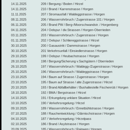
14.11.2025
209 / Bergung / Boden / Hirzel
14.11.2025
210 / Brand / Karrenstrasse / Horgen
11.11.2025
207 / Stromausfall / Waldeggstrasse / Horgen
08.11.2025
206 / Wasserrohrbruch / Zugerstrasse 101 / Horgen
06.11.2025
205 / Brand PW / Berg-/Moorschwandstr. / Horgenberg
04.11.2025
204 / Oelspur / div.Strassen / Horgen-Oberrieden
03.11.2025
203 / Wasserrohrbruch / Zugerstrasse / Horgen
01.11.2025
202 / Oelspur / Schliereggstrasse / Hirzel
30.10.2025
200 / Gasaustritt / Dammstrasse / Horgen
30.10.2025
201 Verkehrsunfall / Einsiedlerstrasse / Horgen
29.10.2025
199 / Oelspur / Heubachstrasse / Horgen
28.10.2025
198 / Bergung/Sicherung v.Sachgütern / Oberrieden
26.10.2025
197 / Wasserrohrbruch / Waldegg-/Zugerstrasse / Horgen
25.10.2025
196 / Wasserrohrbruch / Waldeggstrasse / Horgen
23.10.2025
194 / Baum auf Strasse / Zugerstrasse / Horgen
23.10.2025
195 / Baum auf Strasse / alte Zugerstrasse / Hirzel
20.10.2025
193 / Brand Abfallbehälter / Bushaltestelle Fischenrüti / Horgen
18.10.2025
192 / BMA / Bergstrasse / Hirzel
14.10.2025
191 / Erkungdung unklare Situation / Hirzel
10.10.2025
190 / Verkehrsregelung / Hirzel
09.10.2025
189 / Wasserrohrbruch / Ennetbühlstrasse / Horgen
07.10.2025
188 / Rauchentwicklung / Glärnischstrasse / Horgen
04.10.2025
187 / Verkehrsregelung / Hirzelpass
02.10.2025
186 / Brand / Asylstrasse / Horgen
20.09.2025
185 / Wasserrohrbruch / Rainweg / Horgen