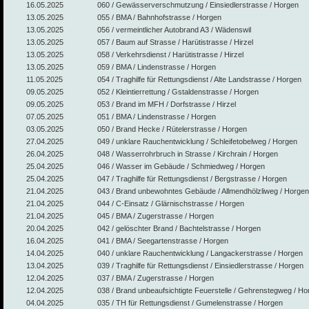
16.05.2025
060 / Gewässerverschmutzung / Einsiedlerstrasse / Horgen
13.05.2025
055 / BMA / Bahnhofstrasse / Horgen
13.05.2025
056 / vermeintlicher Autobrand A3 / Wädenswil
13.05.2025
057 / Baum auf Strasse / Harütistrasse / Hirzel
13.05.2025
058 / Verkehrsdienst / Harütistrasse / Hirzel
13.05.2025
059 / BMA / Lindenstrasse / Horgen
11.05.2025
054 / Traghilfe für Rettungsdienst / Alte Landstrasse / Horgen
09.05.2025
052 / Kleintierrettung / Gstaldenstrasse / Horgen
09.05.2025
053 / Brand im MFH / Dorfstrasse / Hirzel
07.05.2025
051 / BMA / Lindenstrasse / Horgen
03.05.2025
050 / Brand Hecke / Rütelerstrasse / Horgen
27.04.2025
049 / unklare Rauchentwicklung / Schleifetobelweg / Horgen
26.04.2025
048 / Wasserrohrbruch in Strasse / Kirchrain / Horgen
25.04.2025
046 / Wasser im Gebäude / Schmiedweg / Horgen
25.04.2025
047 / Traghilfe für Rettungsdienst / Bergstrasse / Horgen
21.04.2025
043 / Brand unbewohntes Gebäude / Allmendhölzliweg / Horgen
21.04.2025
044 / C-Einsatz / Glärnischstrasse / Horgen
21.04.2025
045 / BMA / Zugerstrasse / Horgen
20.04.2025
042 / gelöschter Brand / Bachtelstrasse / Horgen
16.04.2025
041 / BMA / Seegartenstrasse / Horgen
14.04.2025
040 / unklare Rauchentwicklung / Langackerstrasse / Horgen
13.04.2025
039 / Traghilfe für Rettungsdienst / Einsiedlerstrasse / Horgen
12.04.2025
037 / BMA / Zugerstrasse / Horgen
12.04.2025
038 / Brand unbeaufsichtigte Feuerstelle / Gehrenstegweg / Ho
04.04.2025
035 / TH für Rettungsdienst / Gumelenstrasse / Horgen