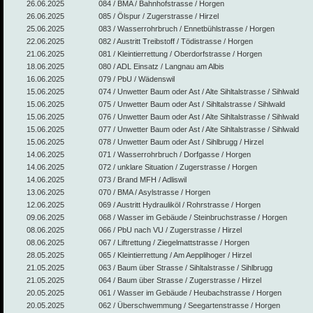
26.06.2025
084 / BMA / Bahnhofstrasse / Horgen
26.06.2025
085 / Ölspur / Zugerstrasse / Hirzel
25.06.2025
083 / Wasserrohrbruch / Ennetbühlstrasse / Horgen
22.06.2025
082 / Austritt Treibstoff / Tödistrasse / Horgen
21.06.2025
081 / Kleintierrettung / Oberdorfstrasse / Horgen
18.06.2025
080 / ADL Einsatz / Langnau am Albis
16.06.2025
079 / PbU / Wädenswil
15.06.2025
074 / Unwetter Baum oder Ast / Alte Sihltalstrasse / Sihlwald
15.06.2025
075 / Unwetter Baum oder Ast / Sihltalstrasse / Sihlwald
15.06.2025
076 / Unwetter Baum oder Ast / Alte Sihltalstrasse / Sihlwald
15.06.2025
077 / Unwetter Baum oder Ast / Alte Sihltalstrasse / Sihlwald
15.06.2025
078 / Unwetter Baum oder Ast / Sihlbrugg / Hirzel
14.06.2025
071 / Wasserrohrbruch / Dorfgasse / Horgen
14.06.2025
072 / unklare Situation / Zugerstrasse / Horgen
14.06.2025
073 / Brand MFH / Adliswil
13.06.2025
070 / BMA / Asylstrasse / Horgen
12.06.2025
069 / Austritt Hydrauliköl / Rohrstrasse / Horgen
09.06.2025
068 / Wasser im Gebäude / Steinbruchstrasse / Horgen
08.06.2025
066 / PbU nach VU / Zugerstrasse / Hirzel
08.06.2025
067 / Liftrettung / Ziegelmattstrasse / Horgen
28.05.2025
065 / Kleintierrettung / Am Aepplihoger / Hirzel
21.05.2025
063 / Baum über Strasse / Sihltalstrasse / Sihlbrugg
21.05.2025
064 / Baum über Strasse / Zugerstrasse / Hirzel
20.05.2025
061 / Wasser im Gebäude / Heubachstrasse / Horgen
20.05.2025
062 / Überschwemmung / Seegartenstrasse / Horgen