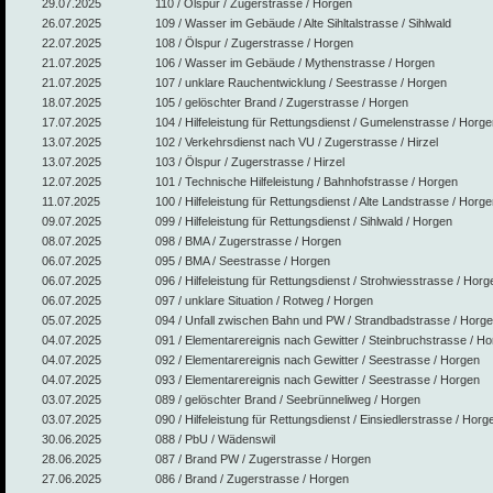
29.07.2025
110 / Ölspur / Zugerstrasse / Horgen
26.07.2025
109 / Wasser im Gebäude / Alte Sihltalstrasse / Sihlwald
22.07.2025
108 / Ölspur / Zugerstrasse / Horgen
21.07.2025
106 / Wasser im Gebäude / Mythenstrasse / Horgen
21.07.2025
107 / unklare Rauchentwicklung / Seestrasse / Horgen
18.07.2025
105 / gelöschter Brand / Zugerstrasse / Horgen
17.07.2025
104 / Hilfeleistung für Rettungsdienst / Gumelenstrasse / Horg
13.07.2025
102 / Verkehrsdienst nach VU / Zugerstrasse / Hirzel
13.07.2025
103 / Ölspur / Zugerstrasse / Hirzel
12.07.2025
101 / Technische Hilfeleistung / Bahnhofstrasse / Horgen
11.07.2025
100 / Hilfeleistung für Rettungsdienst / Alte Landstrasse / Horg
09.07.2025
099 / Hilfeleistung für Rettungsdienst / Sihlwald / Horgen
08.07.2025
098 / BMA / Zugerstrasse / Horgen
06.07.2025
095 / BMA / Seestrasse / Horgen
06.07.2025
096 / Hilfeleistung für Rettungsdienst / Strohwiesstrasse / Horg
06.07.2025
097 / unklare Situation / Rotweg / Horgen
05.07.2025
094 / Unfall zwischen Bahn und PW / Strandbadstrasse / Horg
04.07.2025
091 / Elementarereignis nach Gewitter / Steinbruchstrasse / H
04.07.2025
092 / Elementarereignis nach Gewitter / Seestrasse / Horgen
04.07.2025
093 / Elementarereignis nach Gewitter / Seestrasse / Horgen
03.07.2025
089 / gelöschter Brand / Seebrünneliweg / Horgen
03.07.2025
090 / Hilfeleistung für Rettungsdienst / Einsiedlerstrasse / Horg
30.06.2025
088 / PbU / Wädenswil
28.06.2025
087 / Brand PW / Zugerstrasse / Horgen
27.06.2025
086 / Brand / Zugerstrasse / Horgen