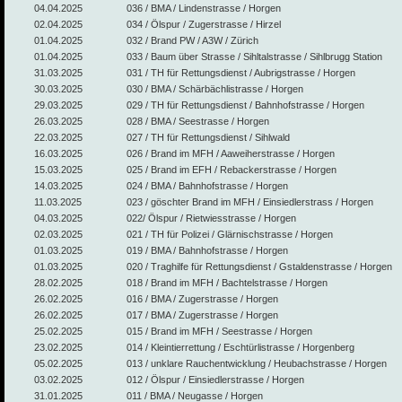
04.04.2025
036 / BMA / Lindenstrasse / Horgen
02.04.2025
034 / Ölspur / Zugerstrasse / Hirzel
01.04.2025
032 / Brand PW / A3W / Zürich
01.04.2025
033 / Baum über Strasse / Sihltalstrasse / Sihlbrugg Station
31.03.2025
031 / TH für Rettungsdienst / Aubrigstrasse / Horgen
30.03.2025
030 / BMA / Schärbächlistrasse / Horgen
29.03.2025
029 / TH für Rettungsdienst / Bahnhofstrasse / Horgen
26.03.2025
028 / BMA / Seestrasse / Horgen
22.03.2025
027 / TH für Rettungsdienst / Sihlwald
16.03.2025
026 / Brand im MFH / Aaweiherstrasse / Horgen
15.03.2025
025 / Brand im EFH / Rebackerstrasse / Horgen
14.03.2025
024 / BMA / Bahnhofstrasse / Horgen
11.03.2025
023 / göschter Brand im MFH / Einsiedlerstrass / Horgen
04.03.2025
022/ Ölspur / Rietwiesstrasse / Horgen
02.03.2025
021 / TH für Polizei / Glärnischstrasse / Horgen
01.03.2025
019 / BMA / Bahnhofstrasse / Horgen
01.03.2025
020 / Traghilfe für Rettungsdienst / Gstaldenstrasse / Horgen
28.02.2025
018 / Brand im MFH / Bachtelstrasse / Horgen
26.02.2025
016 / BMA / Zugerstrasse / Horgen
26.02.2025
017 / BMA / Zugerstrasse / Horgen
25.02.2025
015 / Brand im MFH / Seestrasse / Horgen
23.02.2025
014 / Kleintierrettung / Eschtürlistrasse / Horgenberg
05.02.2025
013 / unklare Rauchentwicklung / Heubachstrasse / Horgen
03.02.2025
012 / Ölspur / Einsiedlerstrasse / Horgen
31.01.2025
011 / BMA / Neugasse / Horgen