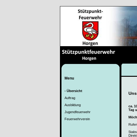
Menu
- Übersicht
Unse
Auftrag
Ausbildung
ca. 1
Tag u
Jugendfeuerwehr
Möcht
Feuerwehrverein
Rufen
Stabs
Direk