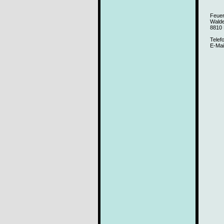
Feue
Walde
8810
Telef
E-Mai