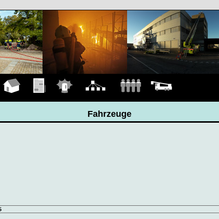
Hauptseite
Übungen
Einsätze
Organigramm
Mannschaft
Fahrzeuge
Fahrzeuge
5