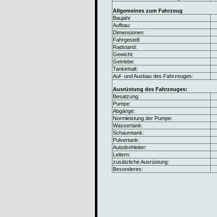
Allgemeines zum Fahrzeug
Baujahr
Aufbau:
Dimensionen:
Fahrgestell:
Radstand:
Gewicht:
Getriebe:
Tankinhalt:
Auf- und Ausbau des Fahrzeuges:
Ausrüstung des Fahrzeuges:
Besatzung:
Pumpe:
Abgänge:
Normleistung der Pumpe:
Wassertank:
Schaumtank:
Pulvertank:
Autodrehleiter:
Leitern:
zusätzliche Ausrüstung:
Besonderes: