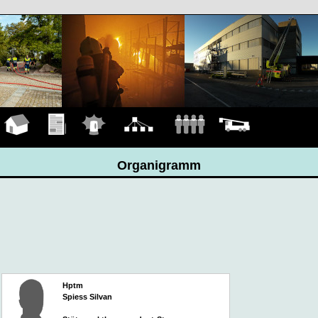
Hauptseite
Übungen
Einsätze
Organigramm
Mannschaft
Fahrzeuge
Organigramm
Hptm
Spiess Silvan