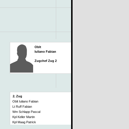
Oblt
Iuliano Fabian
Zugchef Zug 2
2. Zug
Oblt Iuliano Fabian
Lt Ruff Fabian
Wm Schlapp Pascal
Kpl Keller Martin
Kpl Maag Patrick
Kpl Strässle Sandro