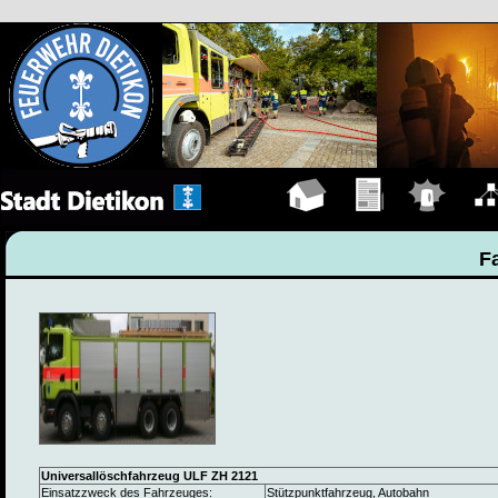
Hauptseite
Übungen
Einsätze
Organ
F
Universallöschfahrzeug ULF ZH 2121
Einsatzzweck des Fahrzeuges:
Stützpunktfahrzeug, Autobahn