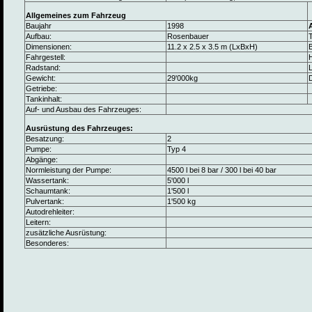
Allgemeines zum Fahrzeug
Baujahr
1998
Aufbau:
Rosenbauer
Dimensionen:
11.2 x 2.5 x 3.5 m (LxBxH)
B
Fahrgestell:
Radstand:
L
Gewicht:
29'000kg
Getriebe:
Tankinhalt:
Auf- und Ausbau des Fahrzeuges:
Ausrüstung des Fahrzeuges:
Besatzung:
2
Pumpe:
Typ 4
Abgänge:
Normleistung der Pumpe:
4500 l bei 8 bar / 300 l bei 40 bar
Wassertank:
5'000 l
Schaumtank:
1'500 l
Pulvertank:
1'500 kg
Autodrehleiter:
Leitern:
zusätzliche Ausrüstung:
Besonderes: