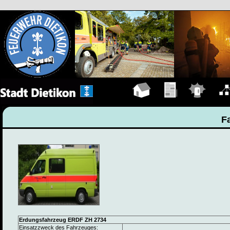
Hauptseite
Übungen
Einsätze
Organ
F
Erdungsfahrzeug ERDF ZH 2734
Einsatzzweck des Fahrzeuges: