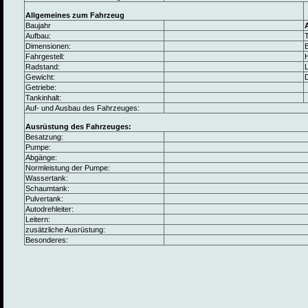
Allgemeines zum Fahrzeug
Baujahr
Aufbau:
Dimensionen:
B
Fahrgestell:
Radstand:
L
Gewicht:
Getriebe:
Tankinhalt:
Auf- und Ausbau des Fahrzeuges:
Ausrüstung des Fahrzeuges:
Besatzung:
Pumpe:
Abgänge:
Normleistung der Pumpe:
Wassertank:
Schaumtank:
Pulvertank:
Autodrehleiter:
Leitern:
zusätzliche Ausrüstung:
Besonderes: