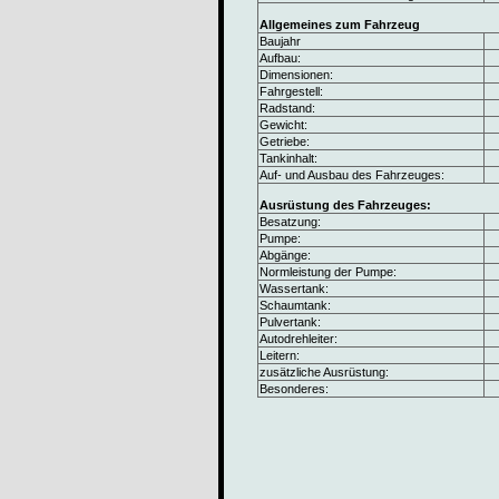
Allgemeines zum Fahrzeug
Baujahr
Aufbau:
Dimensionen:
Fahrgestell:
Radstand:
Gewicht:
Getriebe:
Tankinhalt:
Auf- und Ausbau des Fahrzeuges:
Ausrüstung des Fahrzeuges:
Besatzung:
Pumpe:
Abgänge:
Normleistung der Pumpe:
Wassertank:
Schaumtank:
Pulvertank:
Autodrehleiter:
Leitern:
zusätzliche Ausrüstung:
Besonderes: