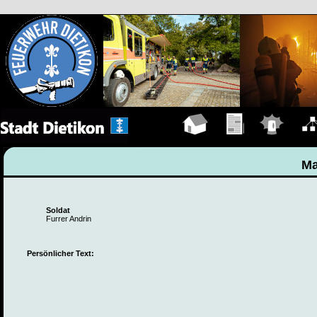
Hauptseite
Übungen
Einsätze
Organ
Ma
Soldat
Furrer Andrin
Persönlicher Text: