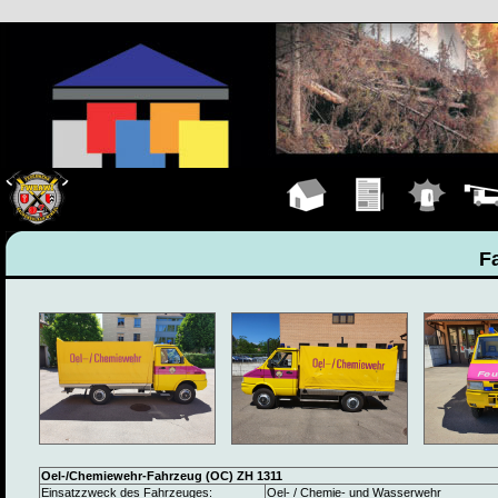
Hauptseite
Übungen
Einsätze
Fahrz
F
Oel-/Chemiewehr-Fahrzeug (OC) ZH 1311
Einsatzzweck des Fahrzeuges:
Oel- / Chemie- und Wasserwehr