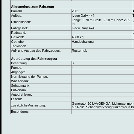
Allgemeines zum Fahrzeug
Baujahr
2001
Aufbau:
Iveco Daily 4x4
Länge: 5.70 m Breite: 2.10 m Höhe: 2.65
Dimensionen:
B
m
Fahrgestell:
Iveco Daily 4x4
Radstand:
L
Gewicht:
4500 kg
Getriebe:
Handschaltung
Tankinhalt:
Auf- und Ausbau des Fahrzeuges:
Rusterholz
Ausrüstung des Fahrzeuges:
Besatzung:
3
Pumpe:
-
Abgänge:
Normleistung der Pumpe:
Wassertank:
Schaumtank:
Pulvertank:
Autodrehleiter:
Leitern:
-
Generator 10 kVA GENGA, Lichtmast montier
zusätzliche Ausrüstung:
auf Rolle, Schanzwerkzeug funkenfrei in Br
Besonderes: