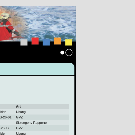
Anmelden
Art
iden
Übung
KS-26-01
GVZ
Sitzungen / Rapporte
F-26-17
GVZ
iden
Übung