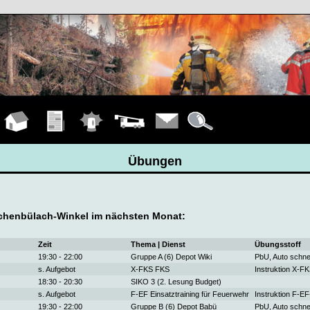
Hauptseite
Übungen
Einsätze
Fahrzeuge
Kontakt
Details
Übungen
henbülach-Winkel im nächsten Monat:
Zeit
Thema | Dienst
Übungsstoff
19:30 - 22:00
Gruppe A (6) Depot Wiki
PbU, Auto schne
s. Aufgebot
X-FKS FKS
Instruktion X-F
18:30 - 20:30
SIKO 3 (2. Lesung Budget)
s. Aufgebot
F-EF Einsatztraining für Feuerwehr
Instruktion F-E
19:30 - 22:00
Gruppe B (6) Depot Babü
PbU, Auto schne