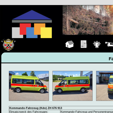
Hauptseite
Übungen
Einsätze
Fahrz
F
Kommando-Fahrzeug (Kdo) ZH 676 913
Einsatzzweck des Fahrzeuges:
Kommando-Fahrzeug und Personentransp