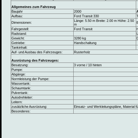
Allgemeines zum Fahrzeug
Baujahr
2000
Aufbau:
Ford Transit 330
Länge: 5.50 m Breite: 2.00 m Höhe: 2.50
Dimensionen:
B
m
Fahrgestell:
Ford Transit
Radstand:
L
Gewicht:
3280 kg
Getriebe:
Handschaltung
Tankinhalt:
Auf- und Ausbau des Fahrzeuges:
Rusterholz
Ausrüstung des Fahrzeuges:
Besatzung:
3 vorne / 10 hinten
Pumpe:
Abgänge:
Normleistung der Pumpe:
Wassertank:
Schaumtank:
Pulvertank:
Autodrehleiter:
Leitern:
zusätzliche Ausrüstung:
Einsatz- und Werkleitungspläne, Material f
Besonderes: