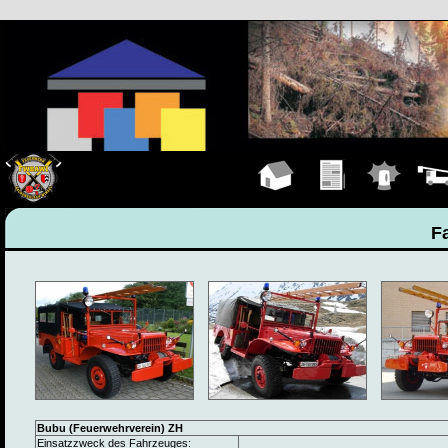
Hauptseite
Übungen
Einsätze
Fahrz
F
Bubu (Feuerwehrverein) ZH
Einsatzzweck des Fahrzeuges: