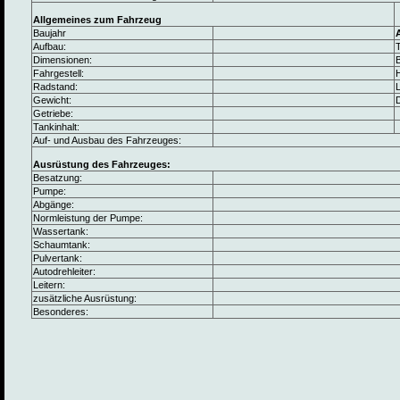
Allgemeines zum Fahrzeug
Baujahr
Aufbau:
Dimensionen:
B
Fahrgestell:
Radstand:
L
Gewicht:
Getriebe:
Tankinhalt:
Auf- und Ausbau des Fahrzeuges:
Ausrüstung des Fahrzeuges:
Besatzung:
Pumpe:
Abgänge:
Normleistung der Pumpe:
Wassertank:
Schaumtank:
Pulvertank:
Autodrehleiter:
Leitern:
zusätzliche Ausrüstung:
Besonderes: