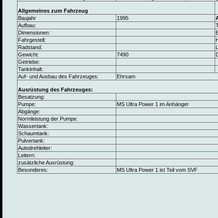
Allgemeines zum Fahrzeug
Baujahr
1995
Aufbau:
Dimensionen:
B
Fahrgestell:
Radstand:
L
Gewicht:
7490
Getriebe:
Tankinhalt:
Auf- und Ausbau des Fahrzeuges:
Ehrsam
Ausrüstung des Fahrzeuges:
Besatzung:
Pumpe:
MS Ultra Power 1 im Anhänger
Abgänge:
Normleistung der Pumpe:
Wassertank:
Schaumtank:
Pulvertank:
Autodrehleiter:
Leitern:
zusätzliche Ausrüstung:
Besonderes:
MS Ultra Power 1 ist Teil vom SVF