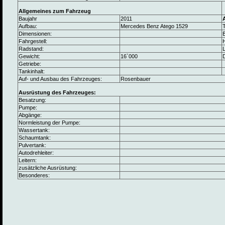
Allgemeines zum Fahrzeug
Baujahr
2011
Aufbau:
Mercedes Benz Atego 1529
Dimensionen:
B
Fahrgestell:
Radstand:
L
Gewicht:
16`000
Getriebe:
Tankinhalt:
Auf- und Ausbau des Fahrzeuges:
Rosenbauer
Ausrüstung des Fahrzeuges:
Besatzung:
Pumpe:
Abgänge:
Normleistung der Pumpe:
Wassertank:
Schaumtank:
Pulvertank:
Autodrehleiter:
Leitern:
zusätzliche Ausrüstung:
Besonderes: