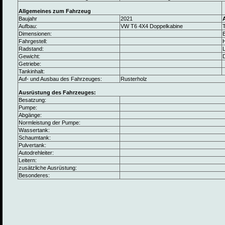
Allgemeines zum Fahrzeug
Baujahr
2021
Aufbau:
VW T6 4X4 Doppelkabine
Dimensionen:
B
Fahrgestell:
Radstand:
L
Gewicht:
Getriebe:
Tankinhalt:
Auf- und Ausbau des Fahrzeuges:
Rusterholz
Ausrüstung des Fahrzeuges:
Besatzung:
Pumpe:
Abgänge:
Normleistung der Pumpe:
Wassertank:
Schaumtank:
Pulvertank:
Autodrehleiter:
Leitern:
zusätzliche Ausrüstung:
Besonderes: