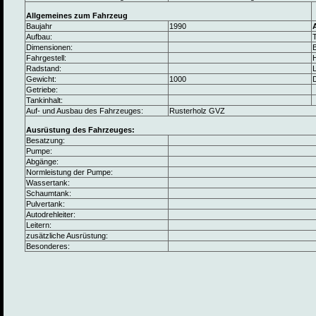
Allgemeines zum Fahrzeug
Baujahr
1990
Aufbau:
Dimensionen:
B
Fahrgestell:
Radstand:
L
Gewicht:
1000
Getriebe:
Tankinhalt:
Auf- und Ausbau des Fahrzeuges:
Rusterholz GVZ
Ausrüstung des Fahrzeuges:
Besatzung:
Pumpe:
Abgänge:
Normleistung der Pumpe:
Wassertank:
Schaumtank:
Pulvertank:
Autodrehleiter:
Leitern:
zusätzliche Ausrüstung:
Besonderes: