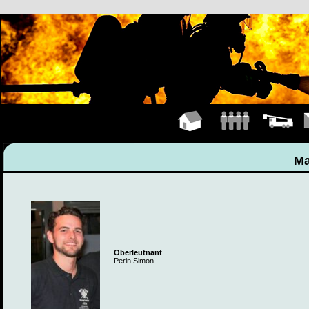
Hauptseite
Mannschaft
Fahrzeuge
K
Ma
Oberleutnant
Perin Simon