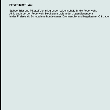
Persönlicher Text:
Stabsoffizier und Pikettoffizier mit grosser Leidenschaft für die Feuerwehr.
Aktiv auch bei der Feuerwehr Hedingen sowie in der Jugendfeuerwehr.
In der Freizeit als Schutzdiensthundetrainer, Drohnenpilot und begeisterter Offroade