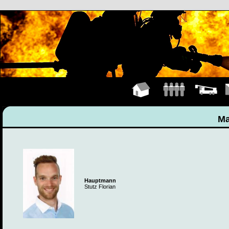
Hauptseite
Mannschaft
Fahrzeuge
K
Ma
Hauptmann
Stutz Florian