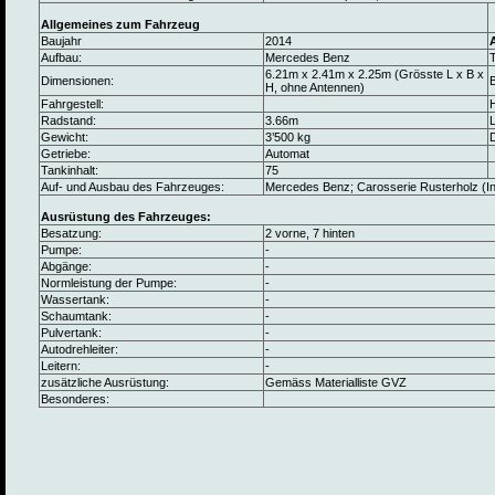
Allgemeines zum Fahrzeug
Baujahr
2014
Aufbau:
Mercedes Benz
6.21m x 2.41m x 2.25m (Grösste L x B x
Dimensionen:
B
H, ohne Antennen)
Fahrgestell:
Radstand:
3.66m
L
Gewicht:
3’500 kg
Getriebe:
Automat
Tankinhalt:
75
Auf- und Ausbau des Fahrzeuges:
Mercedes Benz; Carosserie Rusterholz (
Ausrüstung des Fahrzeuges:
Besatzung:
2 vorne, 7 hinten
Pumpe:
-
Abgänge:
-
Normleistung der Pumpe:
-
Wassertank:
-
Schaumtank:
-
Pulvertank:
-
Autodrehleiter:
-
Leitern:
-
zusätzliche Ausrüstung:
Gemäss Materialliste GVZ
Besonderes: