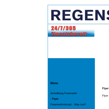
Menu
Flyer
Anmeldung Feuerwehr
Flyer
- Flyer
Feuerwehreinsatz - Was nun?