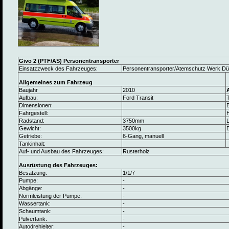
Givo 2 (PTF/AS) Personentransporter
Einsatzzweck des Fahrzeuges:
Personentransporter/Atemschutz Werk Dü
Allgemeines zum Fahrzeug
Baujahr
2010
Aufbau:
Ford Transit
Dimensionen:
B
Fahrgestell:
Radstand:
3750mm
L
Gewicht:
3500kg
Getriebe:
6-Gang, manuell
Tankinhalt:
Auf- und Ausbau des Fahrzeuges:
Rusterholz
Ausrüstung des Fahrzeuges:
Besatzung:
1/1/7
Pumpe:
-
Abgänge:
-
Normleistung der Pumpe:
-
Wassertank:
-
Schaumtank:
-
Pulvertank:
-
Autodrehleiter:
-