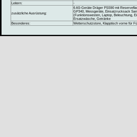
Leitern:
-
6 AS-Geräte Dräger PSS90 mit Reservefla
GP340, Messgeräte, Einsatzrucksack Sanitä
zusätzliche Ausrüstung:
(Funktionswesten, Laptop, Beleuchtung, Ein
Ersatzwäsche, Getränke
Besonderes:
Wetterschutzstore, Klapptisch vorne für 