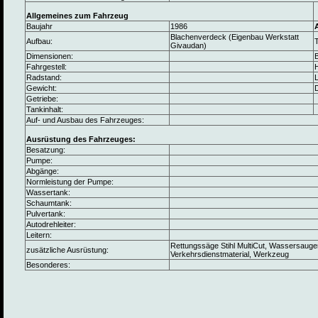
Allgemeines zum Fahrzeug
Baujahr
1986
Blachenverdeck (Eigenbau Werkstatt
Aufbau:
Givaudan)
Dimensionen:
B
Fahrgestell:
Radstand:
L
Gewicht:
Getriebe:
Tankinhalt:
Auf- und Ausbau des Fahrzeuges:
Ausrüstung des Fahrzeuges:
Besatzung:
Pumpe:
Abgänge:
Normleistung der Pumpe:
Wassertank:
Schaumtank:
Pulvertank:
Autodrehleiter:
Leitern:
Rettungssäge Stihl MultiCut, Wassersauge
zusätzliche Ausrüstung:
Verkehrsdienstmaterial, Werkzeug
Besonderes: