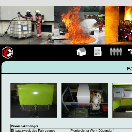
Hauptseite
Übungen
Mannschaft
Fah
F
Pionier-Anhänger
Einsatzzweck des Fahrzeuges:
Pionierdienst Werk Dübendorf