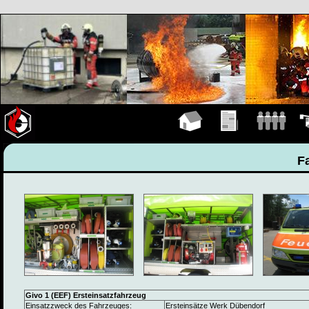
Hauptseite
Übungen
Mannschaft
Fah
F
Givo 1 (EEF) Ersteinsatzfahrzeug
Einsatzzweck des Fahrzeuges:
Ersteinsätze Werk Dübendorf