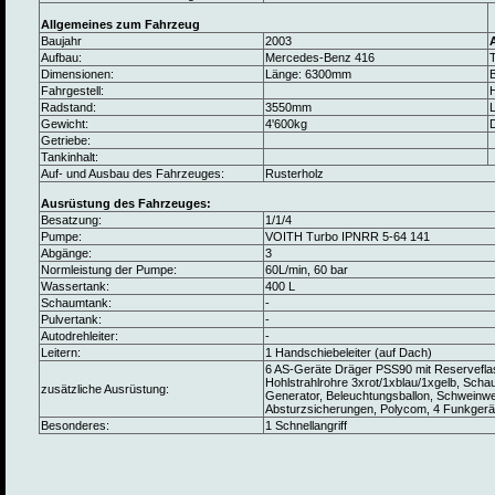
Allgemeines zum Fahrzeug
Baujahr
2003
Aufbau:
Mercedes-Benz 416
Dimensionen:
Länge: 6300mm
B
Fahrgestell:
Radstand:
3550mm
L
Gewicht:
4'600kg
Getriebe:
Tankinhalt:
Auf- und Ausbau des Fahrzeuges:
Rusterholz
Ausrüstung des Fahrzeuges:
Besatzung:
1/1/4
Pumpe:
VOITH Turbo IPNRR 5-64 141
Abgänge:
3
Normleistung der Pumpe:
60L/min, 60 bar
Wassertank:
400 L
Schaumtank:
-
Pulvertank:
-
Autodrehleiter:
-
Leitern:
1 Handschiebeleiter (auf Dach)
6 AS-Geräte Dräger PSS90 mit Reserveflas
Hohlstrahlrohre 3xrot/1xblau/1xgelb, Scha
zusätzliche Ausrüstung:
Generator, Beleuchtungsballon, Schweinwer
Absturzsicherungen, Polycom, 4 Funkger
Besonderes:
1 Schnellangriff