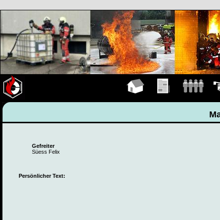
Hauptseite
Übungen
Mannschaft
Fah
Ma
Gefreiter
Süess Felix
Persönlicher Text: