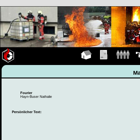
Hauptseite
Übungen
Mannschaft
Fah
Ma
Fourier
Hayn-Buser Nathalie
Persönlicher Text: