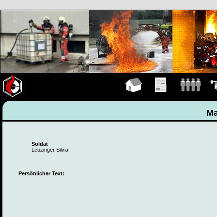
Hauptseite
Übungen
Mannschaft
Fah
Ma
Soldat
Leuzinger Silvia
Persönlicher Text: