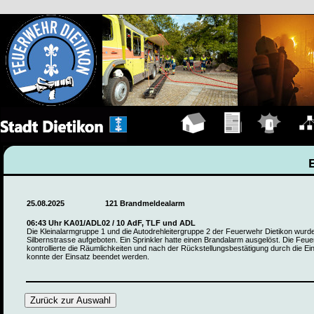
Hauptseite
Übungen
Einsätze
Organ
25.08.2025
121 Brandmeldealarm
06:43 Uhr KA01/ADL02 / 10 AdF, TLF und ADL
Die Kleinalarmgruppe 1 und die Autodrehleitergruppe 2 der Feuerwehr Dietikon wurde
Silbernstrasse aufgeboten. Ein Sprinkler hatte einen Brandalarm ausgelöst. Die Feu
kontrollierte die Räumlichkeiten und nach der Rückstellungsbestätigung durch die Ein
konnte der Einsatz beendet werden.
Zurück zur Auswahl