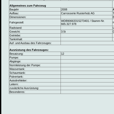
Allgemeines zum Fahrzeug
Baujahr
2008
Aufbau:
Carrosserie Rusterholz AG
Dimensionen:
B
WDB9066331S273401 / Stamm-Nr.
Fahrgestell:
665.327.978
Radstand:
L
Gewicht:
3.5t
Getriebe:
Tankinhalt:
Auf- und Ausbau des Fahrzeuges:
Ausrüstung des Fahrzeuges:
Besatzung:
12
Pumpe:
Abgänge:
Normleistung der Pumpe:
Wassertank:
Schaumtank:
Pulvertank:
Autodrehleiter:
Leitern:
zusätzliche Ausrüstung:
Besonderes: